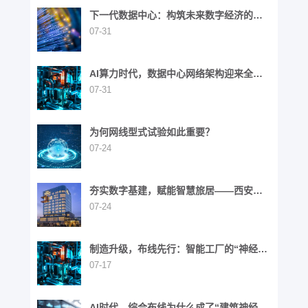
下一代数据中心：构筑未来数字经济的基
石
07-31
AI算力时代，数据中心网络架构迎来全面
演进
07-31
为何网线型式试验如此重要？
07-24
夯实数字基建，赋能智慧旅居——西安高
新区英迪格酒店
07-24
制造升级，布线先行：智能工厂的“神经网
络”重构之路
07-17
AI时代，综合布线为什么成了“建筑神经网