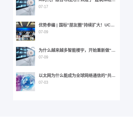
络”？
07-17
优势参编 | 国标"朋友圈"持续扩大！UCS
同步参与6项国家标准制定
07-09
为什么越来越多智能楼宇，开始重新做“布
线”这件事？
07-09
以太网为什么能成为全球网络通信的“共同
语言”？
07-03