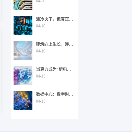
命驱动下的高密度光
04-20
纤布线演进
液冷火了，但真正撑
起算力的是“看不见的
04-16
布线”
建筑向上生长，连接
向下扎根
04-16
当算力成为“新电
力”：数据中心正在被
04-13
重新定义
数据中心：数字时代
的“隐形引擎”
04-13