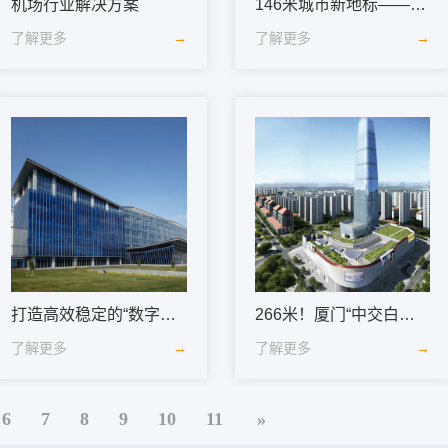
机场行业解决方案
146米城市新地标——南通艾美&万怡酒店傲然矗立
了解更多
→
了解更多
→
打造高效稳定的“数字动脉”，构建晶圆制造企业“数据护盾”
266米！厦门“中交白鹭西塔”！打造集美新城商务中心新地标！
了解更多
→
了解更多
→
6
7
8
9
10
11
»