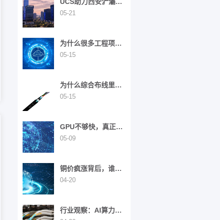
UCS助力西安浐灞凯
悦酒店打造高奢酒店
05-21
的数字化基石
为什么很多工程项
目，都偏爱“中心束管
05-15
式光缆”？
为什么综合布线里的
室外主干，很多项目
05-15
都偏爱“层绞式光
缆”？
GPU不够快，真正的
瓶颈其实在“连接”
05-09
铜价疯涨背后，谁在
为“网络底座”买单？
04-20
行业观察：AI算力革