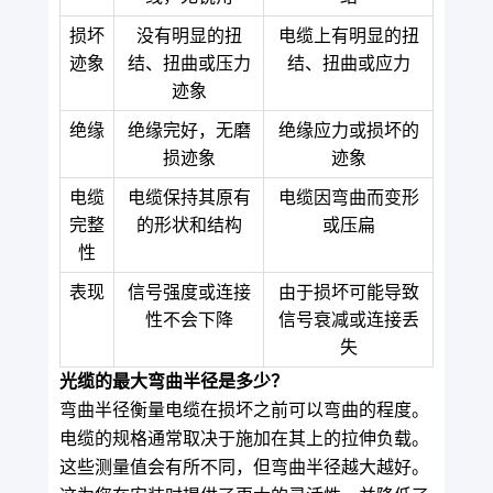
损坏
没有明显的扭
电缆上有明显的扭
迹象
结、扭曲或压力
结、扭曲或应力
迹象
绝缘
绝缘完好，无磨
绝缘应力或损坏的
损迹象
迹象
电缆
电缆保持其原有
电缆因弯曲而变形
完整
的形状和结构
或压扁
性
表现
信号强度或连接
由于损坏可能导致
性不会下降
信号衰减或连接丢
失
光缆的最大弯曲半径是多少？
弯曲半径衡量电缆在损坏之前可以弯曲的程度。
电缆的规格通常取决于施加在其上的拉伸负载。
这些测量值会有所不同，但弯曲半径越大越好。