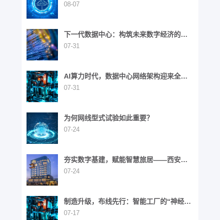
中的战略价值
08-07
下一代数据中心：构筑未来数字经济的基
石
07-31
AI算力时代，数据中心网络架构迎来全面
演进
07-31
为何网线型式试验如此重要？
07-24
夯实数字基建，赋能智慧旅居——西安高
新区英迪格酒店
07-24
制造升级，布线先行：智能工厂的“神经网
络”重构之路
07-17