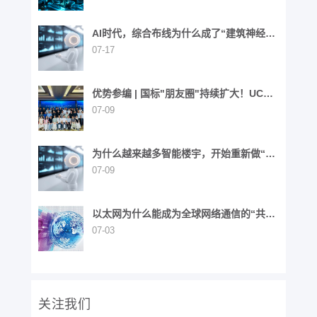
AI时代，综合布线为什么成了“建筑神经网
络”？
07-17
优势参编 | 国标"朋友圈"持续扩大！UCS
同步参与6项国家标准制定
07-09
为什么越来越多智能楼宇，开始重新做“布
线”这件事？
07-09
以太网为什么能成为全球网络通信的“共同
语言”？
07-03
关注我们