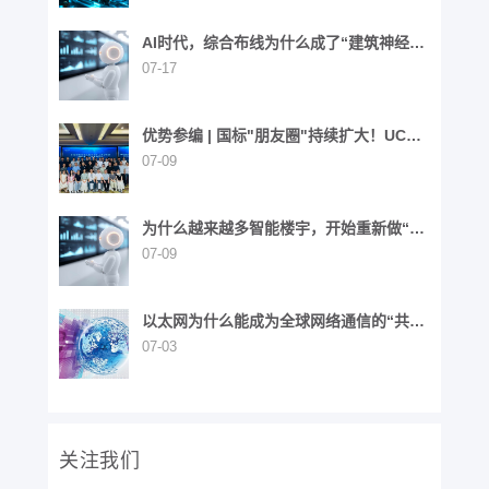
AI时代，综合布线为什么成了“建筑神经网
络”？
07-17
优势参编 | 国标"朋友圈"持续扩大！UCS
同步参与6项国家标准制定
07-09
为什么越来越多智能楼宇，开始重新做“布
线”这件事？
07-09
以太网为什么能成为全球网络通信的“共同
语言”？
07-03
关注我们