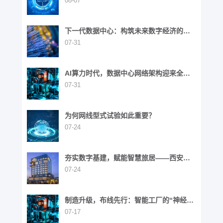
08-07
下一代数据中心：构筑未来数字经济的基
石
07-31
AI算力时代，数据中心网络架构迎来全面
演进
07-31
为何网线型式试验如此重要？
07-24
夯实数字基建，赋能智慧旅居——西安高
新区英迪格酒店
07-24
制造升级，布线先行：智能工厂的“神经网
络”重构之路
07-17