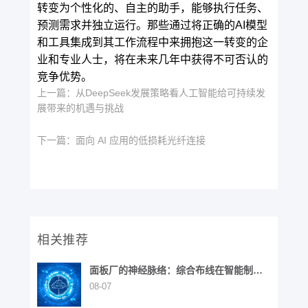
转变为个性化的、自主的助手，能够执行任务、
预测需求并独立运行。那些通过将正确的AI模型
和工具集成到其工作流程中来拥抱这一转变的企
业和专业人士，将在未来几年中获得不可否认的
竞争优势。
上一篇：
从DeepSeek发展策略看人工智能给可持续发
展带来的机遇与挑战
下一篇：
面向 AI 应用的低损耗光纤连接
相关推荐
面板厂的神经脉络：综合布线在智能制造
中的战略价值
08-07