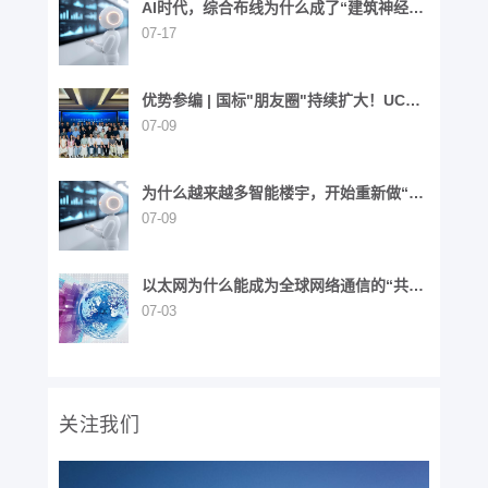
AI时代，综合布线为什么成了“建筑神经网
络”？
07-17
优势参编 | 国标"朋友圈"持续扩大！UCS
同步参与6项国家标准制定
07-09
为什么越来越多智能楼宇，开始重新做“布
线”这件事？
07-09
以太网为什么能成为全球网络通信的“共同
语言”？
07-03
关注我们