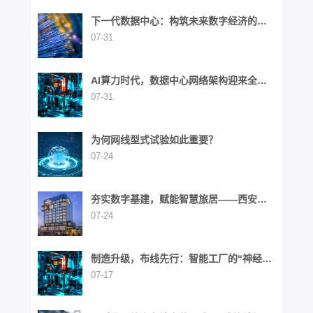
下一代数据中心：构筑未来数字经济的基
石
07-31
AI算力时代，数据中心网络架构迎来全面
演进
07-31
为何网线型式试验如此重要？
07-24
夯实数字基建，赋能智慧旅居——西安高
新区英迪格酒店
07-24
制造升级，布线先行：智能工厂的“神经网
络”重构之路
07-17