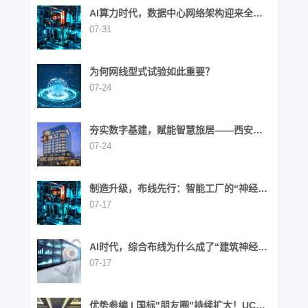
AI算力时代，数据中心网络架构迎来全面
演进
07-31
为何网线型式试验如此重要？
07-24
夯实数字基建，赋能智慧旅居——西安高
新区英迪格酒店
07-24
制造升级，布线先行：智能工厂的“神经网
络”重构之路
07-17
AI时代，综合布线为什么成了“建筑神经网
络”？
07-17
优势参编 | 国标"朋友圈"持续扩大！UCS