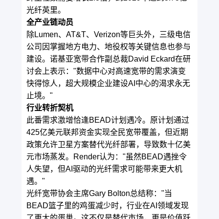
光纤英里。
全产业链动员
除Lumen、AT&T、Verizon等巨头外，三级电信
公司因掌握地方电力、地役权等关键信息也参与
建设。诺基亚宽带合作副总裁David Eckard在研
讨会上表示："数据中心对高速宽带的需求演变
快得惊人，超大规模企业建设AI中心的渴求永无
止境。"
行业转折契机
此番需求激增恰逢BEAD计划遇冷。原计划通过
425亿美元联邦资金实现全民宽带覆盖，但近期
政策允许卫星方案替代光纤部署，导致数十亿美
元市场蒸发。Render认为："虽然BEAD遇挫令
人失望，但AI驱动的光纤需求可能带来更大机
遇。"
光纤宽带协会主席Gary Bolton总结称："当
BEAD篮子里的鸡蛋减少时，行业在AI领域发现
了更大的蛋巢。这不仅是替代市场，更是价值跃