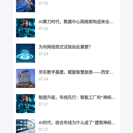
石
07-31
AI算力时代，数据中心网络架构迎来全面
演进
07-31
为何网线型式试验如此重要？
07-24
夯实数字基建，赋能智慧旅居——西安高
新区英迪格酒店
07-24
制造升级，布线先行：智能工厂的“神经网
络”重构之路
07-17
AI时代，综合布线为什么成了“建筑神经网
络”？
07-17