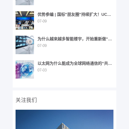
优势参编 | 国标"朋友圈"持续扩大！UCS
同步参与6项国家标准制定
07-09
为什么越来越多智能楼宇，开始重新做“布
线”这件事？
07-09
以太网为什么能成为全球网络通信的“共同
语言”？
07-03
关注我们