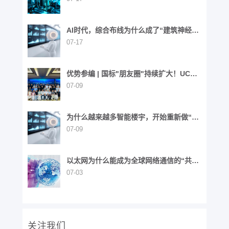
AI时代，综合布线为什么成了“建筑神经网
络”？
07-17
优势参编 | 国标"朋友圈"持续扩大！UCS
同步参与6项国家标准制定
07-09
为什么越来越多智能楼宇，开始重新做“布
线”这件事？
07-09
以太网为什么能成为全球网络通信的“共同
语言”？
07-03
关注我们