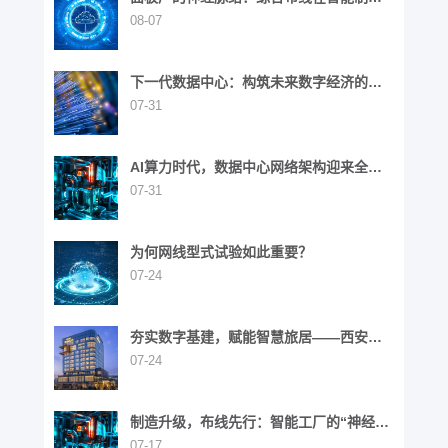
中的战略价值
08-07
下一代数据中心：构筑未来数字经济的基
石
07-31
AI算力时代，数据中心网络架构迎来全面
演进
07-31
为何网线型式试验如此重要？
07-24
夯实数字基建，赋能智慧旅居——西安高
新区英迪格酒店
07-24
制造升级，布线先行：智能工厂的“神经网
络”重构之路
07-17